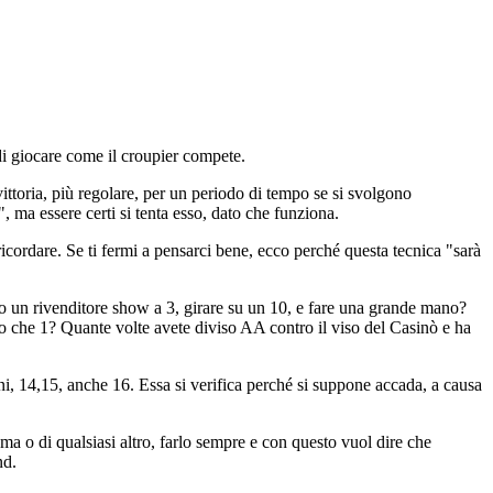
di giocare come il croupier compete.
ittoria, più regolare, per un periodo di tempo se si svolgono
, ma essere certi si tenta esso, dato che funziona.
icordare. Se ti fermi a pensarci bene, ecco perché questa tecnica "sarà
 un rivenditore show a 3, girare su un 10, e fare una grande mano?
to che 1? Quante volte avete diviso AA contro il viso del Casinò e ha
i, 14,15, anche 16. Essa si verifica perché si suppone accada, a causa
ema o di qualsiasi altro, farlo sempre e con questo vuol dire che
nd.