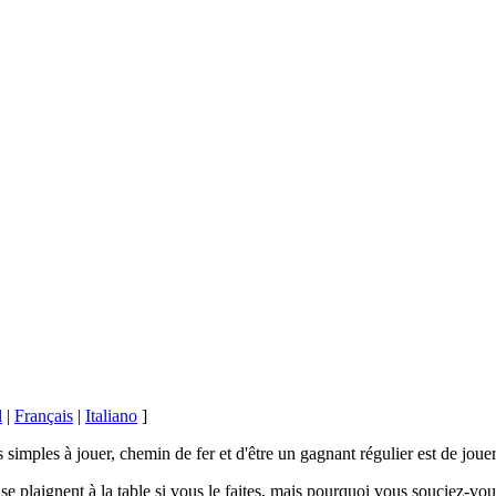
l
|
Français
|
Italiano
]
 simples à jouer, chemin de fer et d'être un gagnant régulier est de jou
e plaignent à la table si vous le faites, mais pourquoi vous souciez-vou