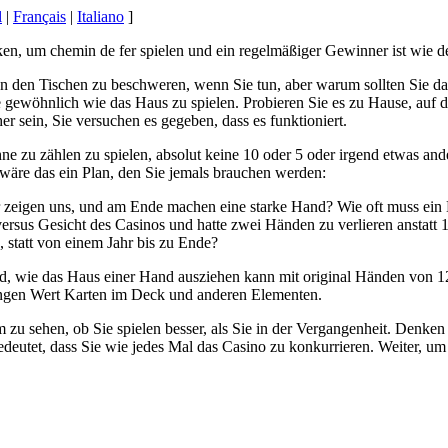
l
|
Français
|
Italiano
]
ken, um chemin de fer spielen und ein regelmäßiger Gewinner ist wie de
 den Tischen zu beschweren, wenn Sie tun, aber warum sollten Sie da
 gewöhnlich wie das Haus zu spielen. Probieren Sie es zu Hause, auf d
er sein, Sie versuchen es gegeben, dass es funktioniert.
hne zu zählen zu spielen, absolut keine 10 oder 5 oder irgend etwas an
 wäre das ein Plan, den Sie jemals brauchen werden:
 zeigen uns, und am Ende machen eine starke Hand? Wie oft muss ein H
versus Gesicht des Casinos und hatte zwei Händen zu verlieren anstatt
 statt von einem Jahr bis zu Ende?
d, wie das Haus einer Hand ausziehen kann mit original Händen von 12, 
ingen Wert Karten im Deck und anderen Elementen.
 zu sehen, ob Sie spielen besser, als Sie in der Vergangenheit. Denken
deutet, dass Sie wie jedes Mal das Casino zu konkurrieren. Weiter, um 