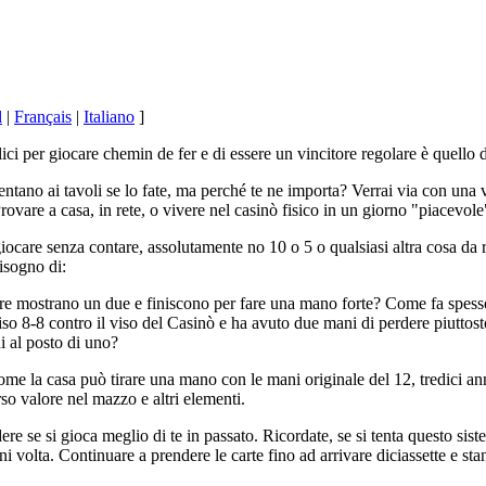
l
|
Français
|
Italiano
]
ici per giocare chemin de fer e di essere un vincitore regolare è quello 
ntano ai tavoli se lo fate, ma perché te ne importa? Verrai via con una v
ovare a casa, in rete, o vivere nel casinò fisico in un giorno "piacevole"
ocare senza contare, assolutamente no 10 o 5 o qualsiasi altra cosa da r
bisogno di:
re mostrano un due e finiscono per fare una mano forte? Come fa spesso
so 8-8 contro il viso del Casinò e ha avuto due mani di perdere piuttos
i al posto di uno?
me la casa può tirare una mano con le mani originale del 12, tredici ann
arso valore nel mazzo e altri elementi.
re se si gioca meglio di te in passato. Ricordate, se si tenta questo sist
 volta. Continuare a prendere le carte fino ad arrivare diciassette e sta