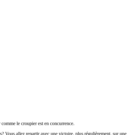
er comme le croupier est en concurrence.
s? Vous allez repartir avec une victoire, plus régulièrement, sur une