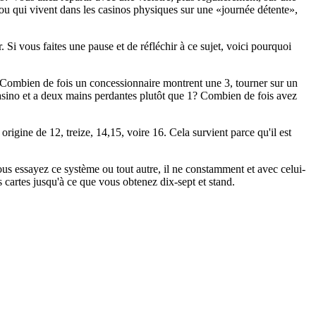
ou qui vivent dans les casinos physiques sur une «journée détente»,
 Si vous faites une pause et de réfléchir à ce sujet, voici pourquoi
? Combien de fois un concessionnaire montrent une 3, tourner sur un
sino et a deux mains perdantes plutôt que 1? Combien de fois avez
igine de 12, treize, 14,15, voire 16. Cela survient parce qu'il est
us essayez ce système ou tout autre, il ne constamment et avec celui-
 cartes jusqu'à ce que vous obtenez dix-sept et stand.