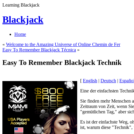
Learning Blackjack
Blackjack
Home
«
Welcome to the Amazing Universe of Online Chemin de Fer
Easy To Remember Blackjack Técnica
»
Easy To Remember Blackjack Technik
[
English
|
Deutsch
|
Españo
Eine der einfachsten Techni
Sie finden mehr Menschen an
Zeitraum von Zeit, wenn Sie
"gemütlichen Tag," aber sich
Es ist der einfachste Weg, o
ist, warum diese "Technik",