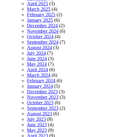
April 2025
(3)
March 2025
(4)
February 2025
(2)
January 2025
(6)
December 2024
(2)
November 2024
(6)
October 2024
(4)
September 2024
(7)
August 2024
(3)
July 2024
(7)
June 2024
(3)
May 2024
(7)
April 2024
(6)
March 2024
(6)
February 2024
(6)
January 2024
(5)
December 2023
(3)
November 2023
(3)
October 2023
(6)
September 2023
(2)
August 2023
(6)
July 2023
(8)
June 2023
(4)
May 2023
(9)
April 2023
(9)