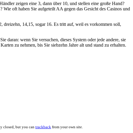
ändler zeigen eine 3, dann über 10, und stellen eine große Hand?
 1? Wie oft haben Sie aufgeteilt AA gegen das Gesicht des Casinos und
dreizehn, 14,15, sogar 16. Es tritt auf, weil es vorkommen soll,
 Sie daran: wenn Sie versuchen, dieses System oder jede andere, sie
Karten zu nehmen, bis Sie siebzehn Jahre alt und stand zu erhalten.
ly closed, but you can
trackback
from your own site.