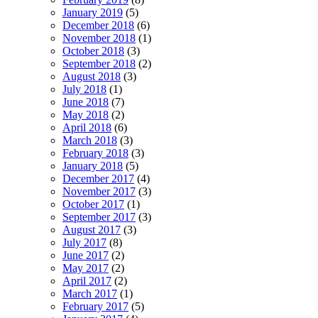
January 2019
(5)
December 2018
(6)
November 2018
(1)
October 2018
(3)
September 2018
(2)
August 2018
(3)
July 2018
(1)
June 2018
(7)
May 2018
(2)
April 2018
(6)
March 2018
(3)
February 2018
(3)
January 2018
(5)
December 2017
(4)
November 2017
(3)
October 2017
(1)
September 2017
(3)
August 2017
(3)
July 2017
(8)
June 2017
(2)
May 2017
(2)
April 2017
(2)
March 2017
(1)
February 2017
(5)