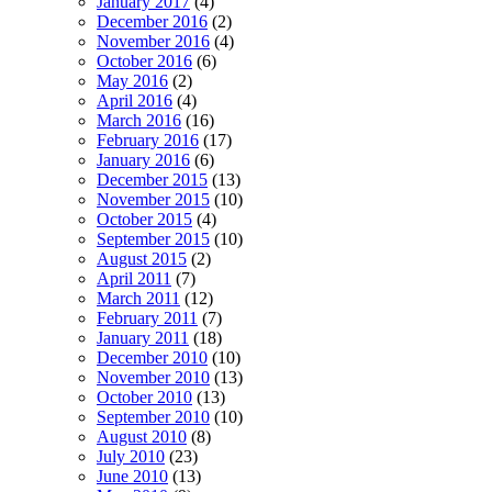
January 2017
(4)
December 2016
(2)
November 2016
(4)
October 2016
(6)
May 2016
(2)
April 2016
(4)
March 2016
(16)
February 2016
(17)
January 2016
(6)
December 2015
(13)
November 2015
(10)
October 2015
(4)
September 2015
(10)
August 2015
(2)
April 2011
(7)
March 2011
(12)
February 2011
(7)
January 2011
(18)
December 2010
(10)
November 2010
(13)
October 2010
(13)
September 2010
(10)
August 2010
(8)
July 2010
(23)
June 2010
(13)