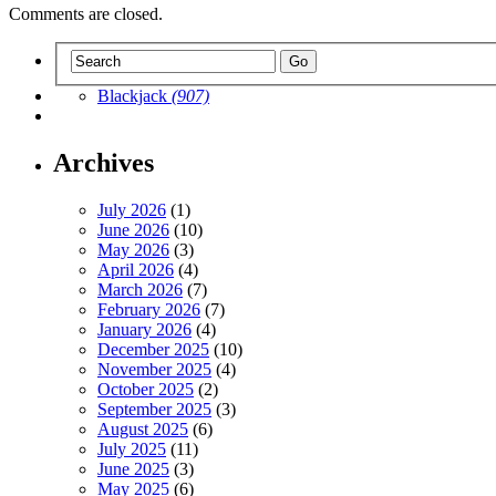
Comments are closed.
Blackjack
(907)
Archives
July 2026
(1)
June 2026
(10)
May 2026
(3)
April 2026
(4)
March 2026
(7)
February 2026
(7)
January 2026
(4)
December 2025
(10)
November 2025
(4)
October 2025
(2)
September 2025
(3)
August 2025
(6)
July 2025
(11)
June 2025
(3)
May 2025
(6)