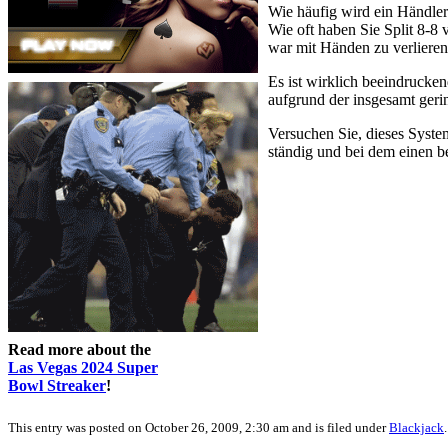
Wie häufig wird ein Händler
Wie oft haben Sie Split 8-8 
war mit Händen zu verlieren,
Es ist wirklich beeindrucken
aufgrund der insgesamt ger
Versuchen Sie, dieses System
ständig und bei dem einen be
Read more about the
Las Vegas 2024 Super
Bowl Streaker
!
This entry was posted on October 26, 2009, 2:30 am and is filed under
Blackjack