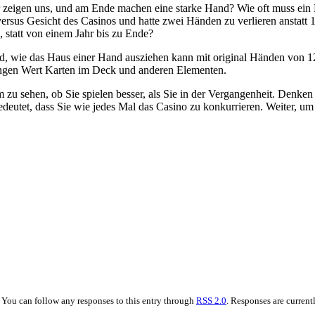
 zeigen uns, und am Ende machen eine starke Hand? Wie oft muss ein H
versus Gesicht des Casinos und hatte zwei Händen zu verlieren anstatt
 statt von einem Jahr bis zu Ende?
d, wie das Haus einer Hand ausziehen kann mit original Händen von 12, 
ingen Wert Karten im Deck und anderen Elementen.
 zu sehen, ob Sie spielen besser, als Sie in der Vergangenheit. Denken
deutet, dass Sie wie jedes Mal das Casino zu konkurrieren. Weiter, um 
. You can follow any responses to this entry through
RSS 2.0
. Responses are current