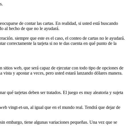
s.
eocuparse de contar las cartas. En realidad, si usted está buscando
ido al hecho de que no le ayudará.
ación. siempre que este es el caso, el conteo de cartas no le ayudará.
ar correctamente la tarjeta si no te das cuenta en qué punto de la
 sitios web, que será capaz de ejecutar con todo tipo de opciones de
a vista y apostar a veces, pero usted estará lanzando dólares manera.
r qué tarjetas deben ser tratados. El juego es muy aleatoria y sujeta
web vingt-et-un, al igual que en el mundo real. Tendrá que dejar de
o, sin embargo, tiene algunas variaciones pequeñas. Una vez que se