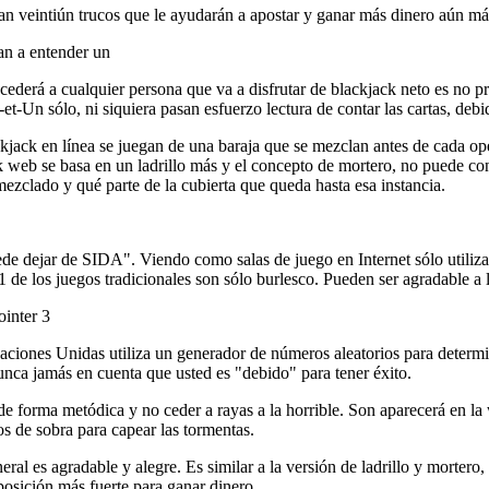
an veintiún trucos que le ayudarán a apostar y ganar más dinero aún má
an a entender un
cederá a cualquier persona que va a disfrutar de blackjack neto es no pr
et-Un sólo, ni siquiera pasan esfuerzo lectura de contar las cartas, deb
kjack en línea se juegan de una baraja que se mezclan antes de cada oper
k web se basa en un ladrillo más y el concepto de mortero, no puede cont
mezclado y qué parte de la cubierta que queda hasta esa instancia.
e dejar de SIDA". Viendo como salas de juego en Internet sólo utilizan
 de los juegos tradicionales son sólo burlesco. Pueden ser agradable a l
ointer 3
ciones Unidas utiliza un generador de números aleatorios para determina
nca jamás en cuenta que usted es "debido" para tener éxito.
e forma metódica y no ceder a rayas a la horrible. Son aparecerá en la 
os de sobra para capear las tormentas.
neral es agradable y alegre. Es similar a la versión de ladrillo y morter
posición más fuerte para ganar dinero.