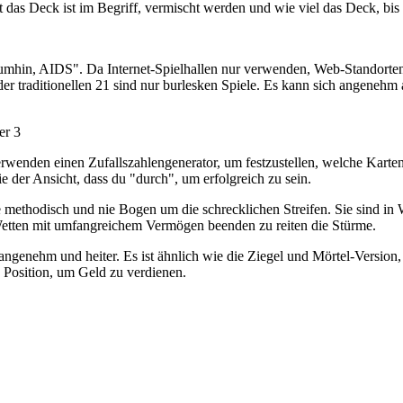
das Deck ist im Begriff, vermischt werden und wie viel das Deck, bis d
umhin, AIDS". Da Internet-Spielhallen nur verwenden, Web-Standorten,
der traditionellen 21 sind nur burlesken Spiele. Es kann sich angeneh
er 3
rwenden einen Zufallszahlengenerator, um festzustellen, welche Karten 
e der Ansicht, dass du "durch", um erfolgreich zu sein.
 methodisch und nie Bogen um die schrecklichen Streifen. Sie sind in 
etten mit umfangreichem Vermögen beenden zu reiten die Stürme.
 angenehm und heiter. Es ist ähnlich wie die Ziegel und Mörtel-Version,
n Position, um Geld zu verdienen.