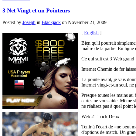
3 Net Vingt et un Pointeurs
Posted by
Joseph
in
Blackjack
on November 21, 2009
[
English
]
Bien qu'il pourrait simpleme
maître de la partie. En ligne
Ce qui suit est 3 Web grand 
Internet Chemin de fer laiss
La pointe avant, je vais donn
Internet vingt-et-un seul, ne 
Presque toutes les mains au b
cartes ne vous aide. Même si
ne réalisez pas à quel point l
Web 21 Trick Deux
Tenir à l'écart de «ne peut 
d'options de match. Un grand