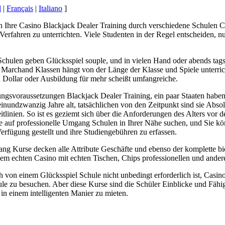
l
|
Français
|
Italiano
]
 Ihre Casino Blackjack Dealer Training durch verschiedene Schulen Casi
rfahren zu unterrichten. Viele Studenten in der Regel entscheiden, nur 
Schulen geben Glücksspiel souple, und in vielen Hand oder abends tag
k Marchand Klassen hängt von der Länge der Klasse und Spiele unterric
d Dollar oder Ausbildung für mehr scheißt umfangreiche.
ngsvoraussetzungen Blackjack Dealer Training, ein paar Staaten haben 
einundzwanzig Jahre alt, tatsächlichen von den Zeitpunkt sind sie Abs
itlinien. So ist es geziemt sich über die Anforderungen des Alters vor
 auf professionelle Umgang Schulen in Ihrer Nähe suchen, und Sie kön
erfügung gestellt und ihre Studiengebühren zu erfassen.
g Kurse decken alle Attribute Geschäfte und ebenso der komplette bi
nem echten Casino mit echten Tischen, Chips professionellen und andere
h von einem Glücksspiel Schule nicht unbedingt erforderlich ist, Casin
le zu besuchen. Aber diese Kurse sind die Schüler Einblicke und Fähi
 in einem intelligenten Manier zu mieten.