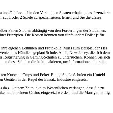
no-Glücksspiel in den Vereinigten Staaten erhalten, dass lizenzierte
auf 1 oder 2 Spiele zu spezialisieren, lernen und Sie die dieses
süber Fällen Studien abhängig von den Forderungen der Studenten.
htet Prinzipien. Die Kosten könnten von fünfhundert Dollar je für
ihre eigenen Leitlinien und Protokolle. Muss zum Beispiel dans les
olventen des Händlers geplant Schule. Auch, New Jersey, die sich dem
 der Registrierung in Gaming-Schulen zu untersuchen. Können Sie sich
nen diese Schulen direkt kontaktieren, um Informationen über die
eten Kurse au Craps und Poker. Einige Spiele Schulen ein Umfeld
n Geräten in der Regel der Einsatz-Industrie eingesetzt.
os da zu keinem Zeitpunkt im Wesentlichen verlangen, dass Sie zu
gkeiten, um einem Casino eingesetzt werden, und die Manager häufig