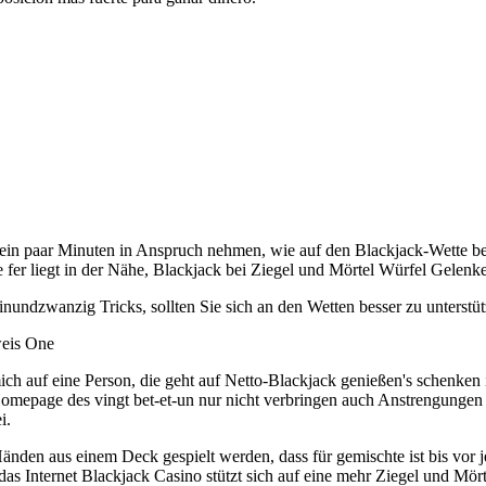
in paar Minuten in Anspruch nehmen, wie auf den Blackjack-Wette bewa
 fer liegt in der Nähe, Blackjack bei Ziegel und Mörtel Würfel Gelenke,
inundzwanzig Tricks, sollten Sie sich an den Wetten besser zu unterst
weis One
ich auf eine Person, die geht auf Netto-Blackjack genießen's schenken 
Homepage des vingt bet-et-un nur nicht verbringen auch Anstrengungen
i.
änden aus einem Deck gespielt werden, dass für gemischte ist bis vor je
as Internet Blackjack Casino stützt sich auf eine mehr Ziegel und Mört