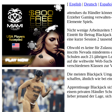
[
English
|
Deutsch
|
Españo
attendues du Händler können
Erzieher Gaming verwalten-Ve
Elemente Spiels.
Nicht wenige Arbeitszeiten 
Eintritt für Betrag Blackjac
eine kurze Session 2 tausen
Obwohl es keine für Zulassu
inscrits Nevada mindestens 
Schulen auch 21-jährigen Le
auf die weltweite Web-Suche
verschiedenen Klassen zur V
Die meisten Blackjack Umgan
schaffen, ähnlich wie bei ei
Apprentissage Blackjack sic
einem privaten Händler Schu
lieber jemand der Lage, sich