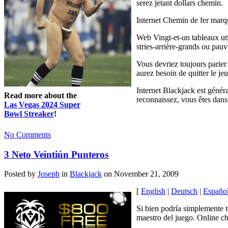
serez jetant dollars chemin.
Internet Chemin de fer marq
Web Vingt-et-un tableaux util
stries-arrière-grands ou pau
Vous devriez toujours parier
aurez besoin de quitter le je
Internet Blackjack est généra
Read more about the
reconnaissez, vous êtes dans 
Las Vegas 2024 Super
Bowl Streaker
!
No Comments
3 Neto Veintiún Punteros
Posted by
Joseph
in
Blackjack
on November 21, 2009
[
English
|
Deutsch
|
Españo
Si bien podría simplemente 
maestro del juego. Online ch