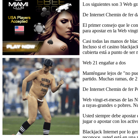
Los siguientes son 3 Web gr
De Internet Chemin de fer d
El primer consejo que le con
para apostar en la Web vingt-
Casi todas las manos de blac
Incluso si el casino blackjac
cubierta está a punto de ser 
Web 21 engañar a dos
Manténgase lejos de "no pued
partido. Muchas ramas, de 21
De Internet Chemin de fer P
Web vingt-et-mesas de las Na
a rayas-grandes o pobres. Nu
Usted siempre debe apostar d
jugar o apostar con los activ
Blackjack Internet por lo ge
reconoce, usted está en una 