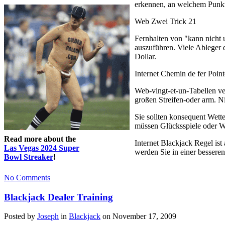
erkennen, an welchem Punkt 
Web Zwei Trick 21
Fernhalten von "kann nicht 
auszuführen. Viele Ableger 
Dollar.
Internet Chemin de fer Point
Web-vingt-et-un-Tabellen ve
großen Streifen-oder arm. Ni
Sie sollten konsequent Wette
müssen Glücksspiele oder W
Read more about the
Internet Blackjack Regel ist
Las Vegas 2024 Super
werden Sie in einer bessere
Bowl Streaker
!
No Comments
Blackjack Dealer Training
Posted by
Joseph
in
Blackjack
on November 17, 2009