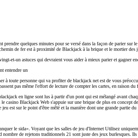
nt prendre quelques minutes pour se versé dans la façon de parier sur le
 chemin de fer est à proximité de Blackjack à la brique et le mortier des j
vingt-et-un astuces qui devraient vous aider à mieux parier et gagner en
ent entendre un
er à toute personne qui va profiter de blackjack net est de vous préoccup
passent pas même l'effort de lecture de compter les cartes, en raison du f
lackjack en ligne sont lus à partir d'un pont qui est mélangé avant chaq
 le casino Blackjack Web s'appuie sur une brique de plus en concept de
e jeu est sur le point d'être mêlé et la manière dont une grande partie du
manquer le sida». Voyant que les salles de jeu d'Internet Utilisez uniqu
 nombre de rejetons traditionnels 21 sont juste des jeux burlesques. Ils