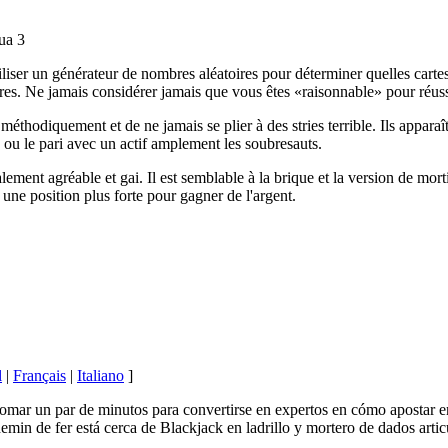
ua 3
iser un générateur de nombres aléatoires pour déterminer quelles cartes d
vres. Ne jamais considérer jamais que vous êtes «raisonnable» pour réuss
 méthodiquement et de ne jamais se plier à des stries terrible. Ils appa
u ou le pari avec un actif amplement les soubresauts.
lement agréable et gai. Il est semblable à la brique et la version de mor
une position plus forte pour gagner de l'argent.
l
|
Français
|
Italiano
]
tomar un par de minutos para convertirse en expertos en cómo apostar e
emin de fer está cerca de Blackjack en ladrillo y mortero de dados artic