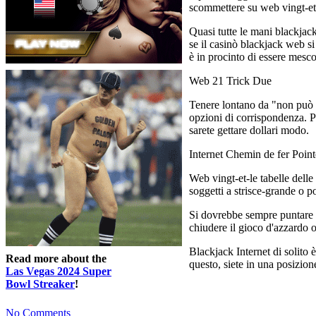
scommettere su web vingt-et-
Quasi tutte le mani blackjack
se il casinò blackjack web si
è in procinto di essere mescol
Web 21 Trick Due
Tenere lontano da "non può non
opzioni di corrispondenza. P
sarete gettare dollari modo.
Internet Chemin de fer Point
Web vingt-et-le tabelle delle
soggetti a strisce-grande o 
Si dovrebbe sempre puntare i
chiudere il gioco d'azzardo 
Blackjack Internet di solito 
Read more about the
questo, siete in una posizio
Las Vegas 2024 Super
Bowl Streaker
!
No Comments