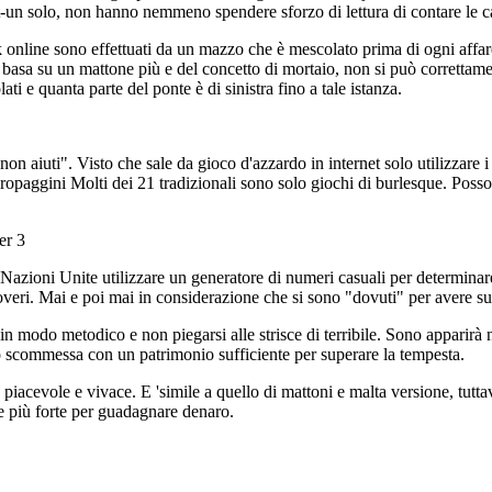
un solo, non hanno nemmeno spendere sforzo di lettura di contare le cart
 online sono effettuati da un mazzo che è mescolato prima di ogni affare.
 basa su un mattone più e del concetto di mortaio, non si può correttame
ati e quanta parte del ponte è di sinistra fino a tale istanza.
 aiuti". Visto che sale da gioco d'azzardo in internet solo utilizzare i l
ropaggini Molti dei 21 tradizionali sono solo giochi di burlesque. Poss
er 3
 Nazioni Unite utilizzare un generatore di numeri casuali per determinare 
poveri. Mai e poi mai in considerazione che si sono "dovuti" per avere s
n modo metodico e non piegarsi alle strisce di terribile. Sono apparirà
o scommessa con un patrimonio sufficiente per superare la tempesta.
è piacevole e vivace. E 'simile a quello di mattoni e malta versione, tu
ne più forte per guadagnare denaro.