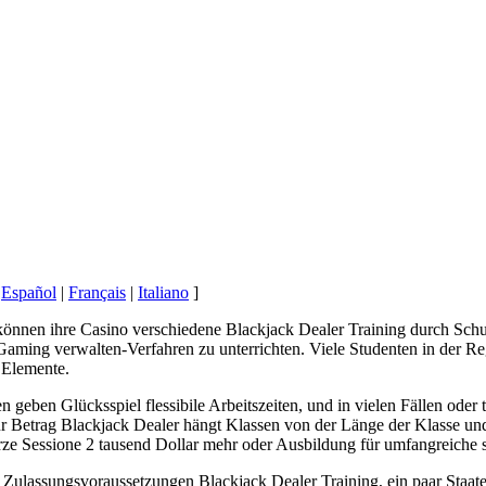
|
Español
|
Français
|
Italiano
]
können ihre Casino verschiedene Blackjack Dealer Training durch Schul
 Gaming verwalten-Verfahren zu unterrichten. Viele Studenten in der Reg
s Elemente.
n geben Glücksspiel flessibile Arbeitszeiten, und in vielen Fällen od
für Betrag Blackjack Dealer hängt Klassen von der Länge der Klasse un
urze Sessione 2 tausend Dollar mehr oder Ausbildung für umfangreiche s
 Zulassungsvoraussetzungen Blackjack Dealer Training, ein paar Staate