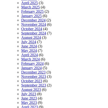
April 2025
(3)
March 2025
(4)
February 2025
(2)
January 2025
(6)
December 2024
(2)
November 2024
(6)
October 2024
(4)
September 2024
(7)
August 2024
(3)
July 2024
(7)
June 2024
(3)
May 2024
(7)
April 2024
(6)
March 2024
(6)
February 2024
(6)
January 2024
(5)
December 2023
(3)
November 2023
(3)
October 2023
(6)
September 2023
(2)
August 2023
(6)
July 2023
(8)
June 2023
(4)
May 2023
(9)
April 2023
(9)