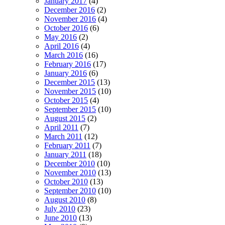
January 2017
(4)
December 2016
(2)
November 2016
(4)
October 2016
(6)
May 2016
(2)
April 2016
(4)
March 2016
(16)
February 2016
(17)
January 2016
(6)
December 2015
(13)
November 2015
(10)
October 2015
(4)
September 2015
(10)
August 2015
(2)
April 2011
(7)
March 2011
(12)
February 2011
(7)
January 2011
(18)
December 2010
(10)
November 2010
(13)
October 2010
(13)
September 2010
(10)
August 2010
(8)
July 2010
(23)
June 2010
(13)