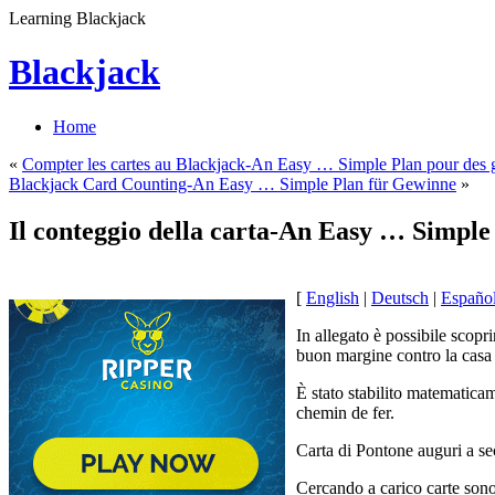
Learning Blackjack
Blackjack
Home
«
Compter les cartes au Blackjack-An Easy … Simple Plan pour des 
Blackjack Card Counting-An Easy … Simple Plan für Gewinne
»
Il conteggio della carta-An Easy … Simple 
[
English
|
Deutsch
|
Españo
In allegato è possibile scopr
buon margine contro la casa
È stato stabilito matematicam
chemin de fer.
Carta di Pontone auguri a se
Cercando a carico carte sono