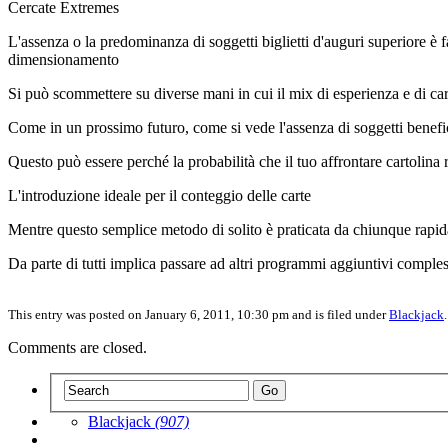
Cercate Extremes
L'assenza o la predominanza di soggetti biglietti d'auguri superiore è 
dimensionamento
Si può scommettere su diverse mani in cui il mix di esperienza e di ca
Come in un prossimo futuro, come si vede l'assenza di soggetti benefi
Questo può essere perché la probabilità che il tuo affrontare cartolina
L'introduzione ideale per il conteggio delle carte
Mentre questo semplice metodo di solito è praticata da chiunque rapida
Da parte di tutti implica passare ad altri programmi aggiuntivi comple
This entry was posted on January 6, 2011, 10:30 pm and is filed under
Blackjack
Comments are closed.
Blackjack
(907)