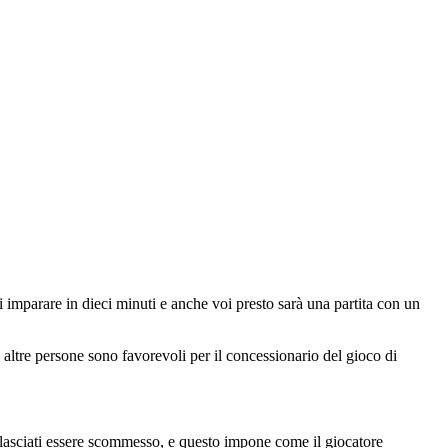
i imparare in dieci minuti e anche voi presto sarà una partita con un
e altre persone sono favorevoli per il concessionario del gioco di
 lasciati essere scommesso, e questo impone come il giocatore