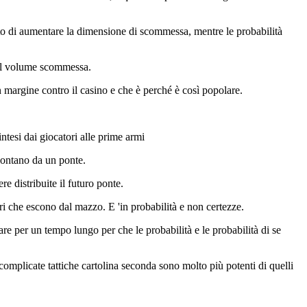
ento di aumentare la dimensione di scommessa, mentre le probabilità
 il volume scommessa.
 margine contro il casino e che è perché è così popolare.
ntesi dai giocatori alle prime armi
lontano da un ponte.
e distribuite il futuro ponte.
ari che escono dal mazzo. E 'in probabilità e non certezze.
e per un tempo lungo per che le probabilità e le probabilità di se
omplicate tattiche cartolina seconda sono molto più potenti di quelli