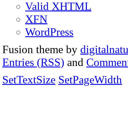
Valid
XHTML
XFN
WordPress
Fusion theme by
digitalnat
Entries (RSS)
and
Comment
SetTextSize
SetPageWidth