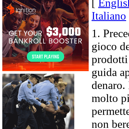
[
Englis
Italiano
1. Prece
gioco de
prodotti
guida ap
denaro.
molto pi
permette
non bere