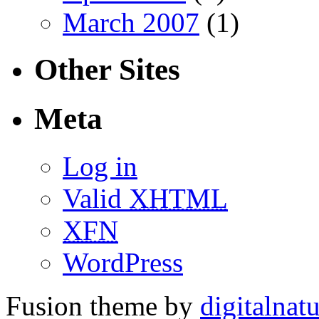
March 2007
(1)
Other Sites
Meta
Log in
Valid
XHTML
XFN
WordPress
Fusion theme by
digitalnat