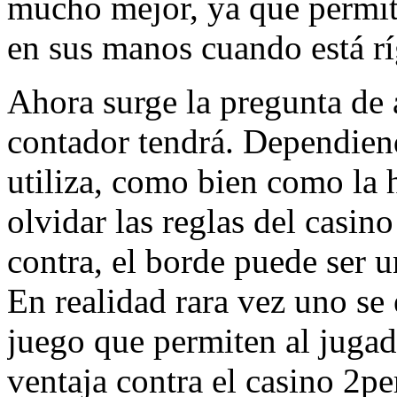
mucho mejor, ya que permite
en sus manos cuando está rí
Ahora surge la pregunta de a 
contador tendrá. Dependien
utiliza, como bien como la 
olvidar las reglas del casin
contra, el borde puede ser 
En realidad rara vez uno se
juego que permiten al juga
ventaja contra el casino 2pe