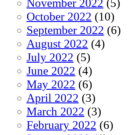
November 2022
(5)
October 2022
(10)
September 2022
(6)
August 2022
(4)
July 2022
(5)
June 2022
(4)
May 2022
(6)
April 2022
(3)
March 2022
(3)
February 2022
(6)