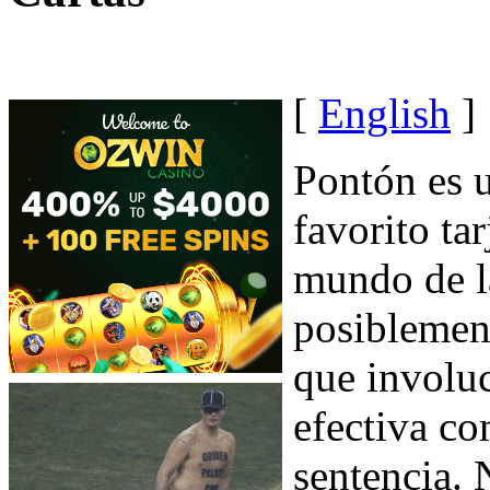
[
English
]
Pontón es u
favorito ta
mundo de la
posiblemen
que involuc
efectiva co
sentencia. 