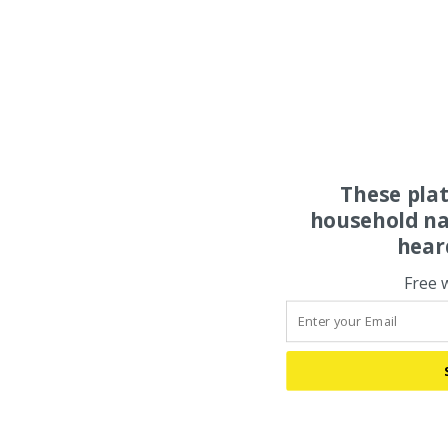
These pla
household na
hear
Free 