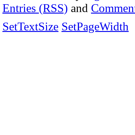
Entries (RSS)
and
Comment
SetTextSize
SetPageWidth