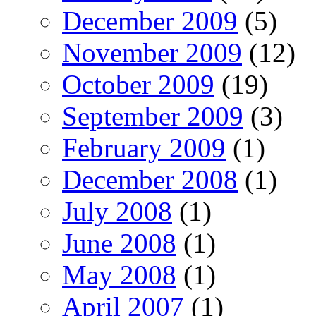
December 2009
(5)
November 2009
(12)
October 2009
(19)
September 2009
(3)
February 2009
(1)
December 2008
(1)
July 2008
(1)
June 2008
(1)
May 2008
(1)
April 2007
(1)