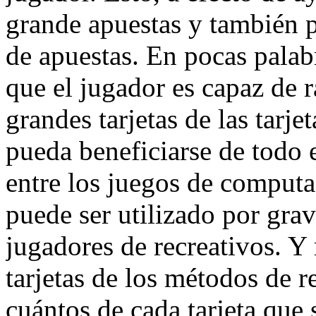
grande apuestas y también 
de apuestas. En pocas palabr
que el jugador es capaz de ra
grandes tarjetas de las tarje
pueda beneficiarse de todo 
entre los juegos de comput
puede ser utilizado por grav
jugadores de recreativos. Y
tarjetas de los métodos de 
cuántos de cada tarjeta que 