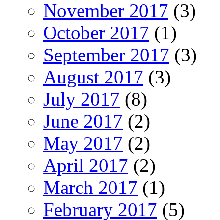
November 2017
(3)
October 2017
(1)
September 2017
(3)
August 2017
(3)
July 2017
(8)
June 2017
(2)
May 2017
(2)
April 2017
(2)
March 2017
(1)
February 2017
(5)