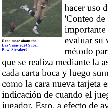
hacer uso d
'Conteo de 
importante 
evaluar su 
Read more about the
Las Vegas 2024 Super
método para
Bowl Streaker
!
que se realiza mediante la a
cada carta boca y luego sum
como la cara nueva tarjeta e
indicación de cuando el jue
jugador. Esto, a efecto de a