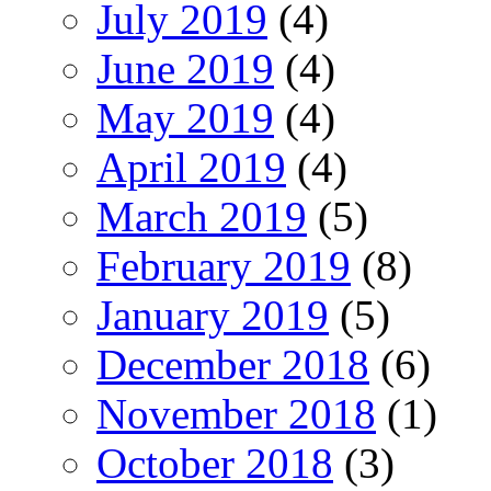
July 2019
(4)
June 2019
(4)
May 2019
(4)
April 2019
(4)
March 2019
(5)
February 2019
(8)
January 2019
(5)
December 2018
(6)
November 2018
(1)
October 2018
(3)