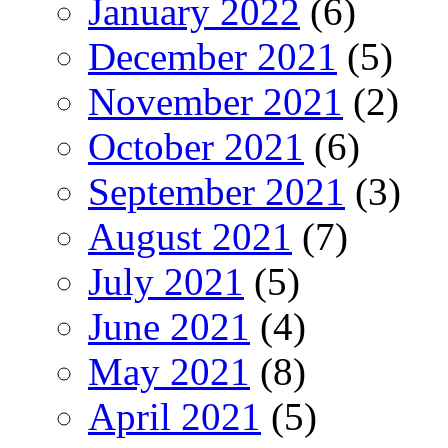
January 2022
(6)
December 2021
(5)
November 2021
(2)
October 2021
(6)
September 2021
(3)
August 2021
(7)
July 2021
(5)
June 2021
(4)
May 2021
(8)
April 2021
(5)